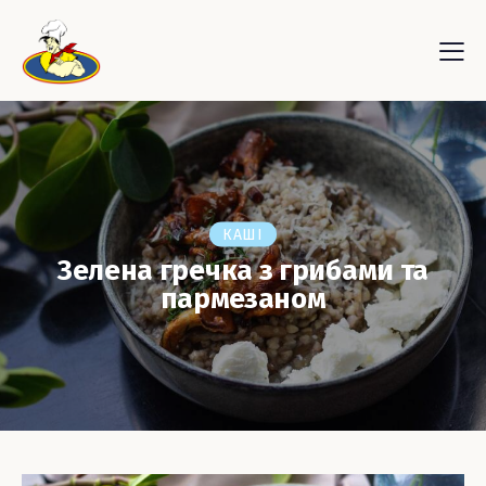
КАШІ
Зелена гречка з грибами та
пармезаном