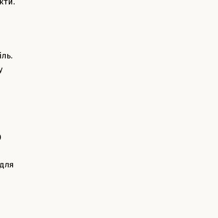
кти.
іль.
у
0
 для