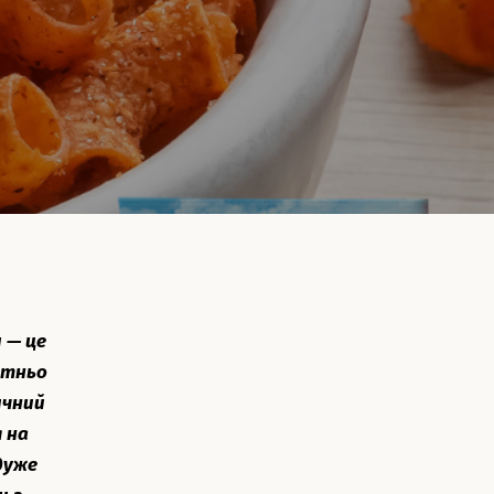
 — це
атньо
ичний
 на
дуже