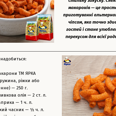
стильну закуску. Снек
макаронів — це прост
приготуванні альтерн
чіпсам, яка точно зди
гостей і стане улюбл
перекусом для всієї род
знадобиться:
акарони ТМ ЯРКА
ружина, ріжки або
нне) — 250 г.
ивкова олія — 2 ст. л.
прика — 1 ч. л.
хий часник — ½ ч. л.