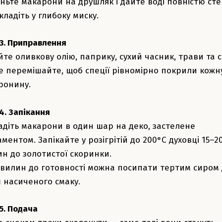
ньте макарони на друшляк і дайте воді повністю сте
ладіть у глибоку миску.
 3. Приправлення
те оливкову олію, паприку, сухий часник, трави та с
е перемішайте, щоб спеції рівномірно покрили кожн
ронину.
4. Запікання
адіть макарони в один шар на деко, застелене
ментом. Запікайте у розігрітій до 200°C духовці 15–2
ин до золотистої скоринки.
 хвилин до готовності можна посипати тертим сиром
ш насиченого смаку.
5. Подача