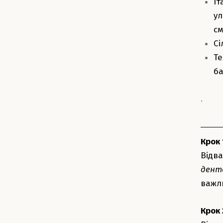
Іт
ул
с
Сі
Те
ба
.
Крок 
Відва
дент
важл
Крок 