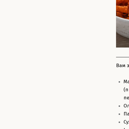
Вам 
М
(п
пе
Ол
Па
Су