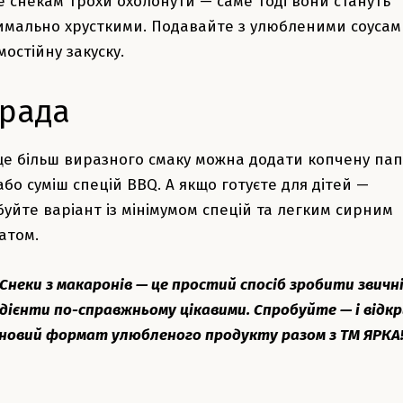
е снекам трохи охолонути — саме тоді вони стануть
имально хрусткими. Подавайте з улюбленими соусам
мостійну закуску.
рада
ще більш виразного смаку можна додати копчену пап
або суміш спецій BBQ. А якщо готуєте для дітей —
буйте варіант із мінімумом спецій та легким сирним
атом.
Снеки з макаронів — це простий спосіб зробити звичн
едієнти по-справжньому цікавими. Спробуйте — і відк
новий формат улюбленого продукту разом з ТМ ЯРКА