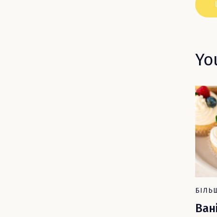
Yo
БІЛЬ
Ван