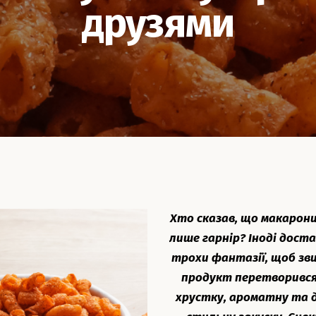
друзями
Хто сказав, що макарони
лише гарнір? Іноді дост
трохи фантазії, щоб зв
продукт перетворився
хрустку, ароматну та 