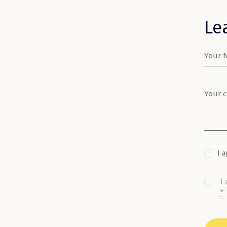
Le
I a
I
*