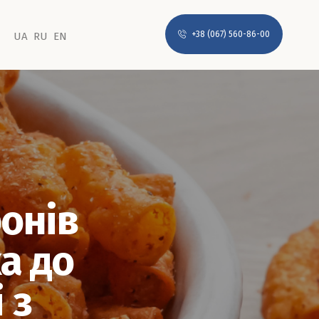
+38 (067) 560-86-00
UA
RU
EN
ронів
а до
 з