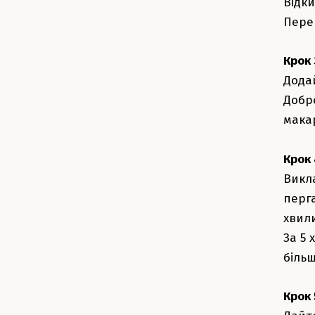
Відки
Перек
Крок
Додай
Добр
мака
Крок 
Викл
перга
хвил
За 5
біль
Крок 