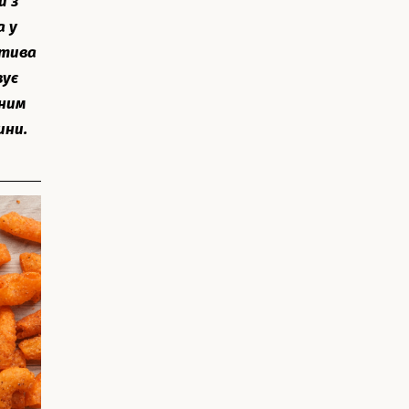
и з
а у
атива
вує
еним
ини.