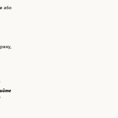
и або
рику,
і
рийте
!