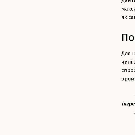
Дайт
макс
як са
По
Для 
чилі 
спро
аром
інгр