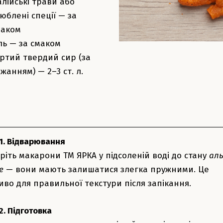
алійські трави або
юблені спеції — за
маком
ль — за смаком
ртий твердий сир (за
жанням) — 2–3 ст. л.
1. Відварювання
ріть макарони ТМ ЯРКА у підсоленій воді до стану
ал
е
— вони мають залишатися злегка пружними. Це
иво для правильної текстури після запікання.
2. Підготовка