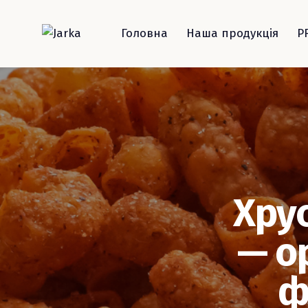
Головна
Наша продукція
P
Хрус
— о
ф