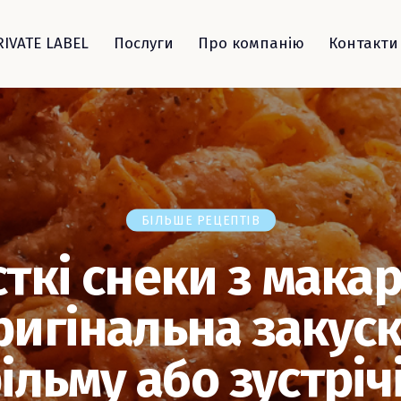
RIVATE LABEL
Послуги
Про компанію
Контакти
БІЛЬШЕ РЕЦЕПТІВ
ткі снеки з мака
ригінальна закуск
ільму або зустрічі