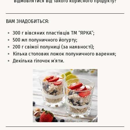
відмовлятися від такого корисного продукту?
ВАМ ЗНАДОБИТЬСЯ:
300 г вівсяних пластівців ТМ “ЯРКА”;
500 мл полуничного йогурту;
200 г свіжої полуниці (за наявності);
Кілька столових ложок полуничного варення;
Декілька гілочок м’яти.