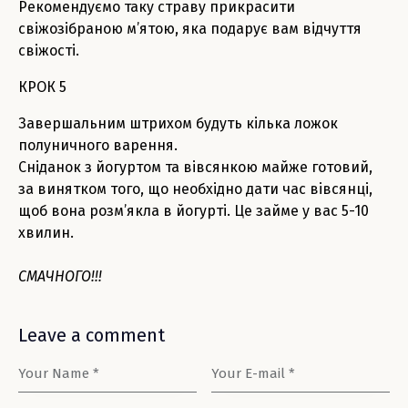
Рекомендуємо таку страву прикрасити
свіжозібраною м’ятою, яка подарує вам відчуття
свіжості.
КРОК 5
Завершальним штрихом будуть кілька ложок
полуничного варення.
Сніданок з йогуртом та вівсянкою майже готовий,
за винятком того, що необхідно дати час вівсянці,
щоб вона розм’якла в йогурті. Це займе у вас 5-10
хвилин.
СМАЧНОГО!!!
Leave a comment