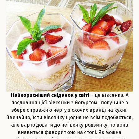
Найкорисніший сніданок у світі
– це вівсянка. А
поєднання цієї вівсянки з йогуртом і полуницею
збере справжню чергу з охочих вранці на кухні.
Звичайно, їсти вівсянку щодня не всім подобається,
але варто додати до неї деяку родзинку, то вона
виявиться фавориткою на столі. Як можна