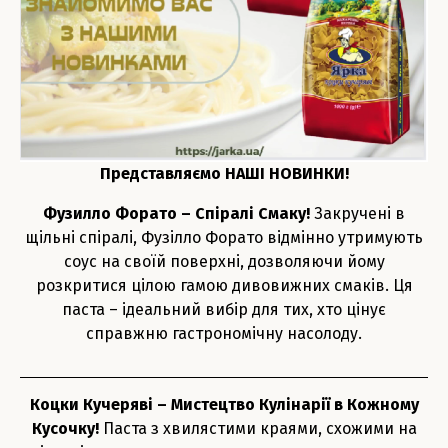
Представляємо НАШІ НОВИНКИ!
Фузилло Форато – Спіралі Смаку!
Закручені в
щільні спіралі, Фузілло Форато відмінно утримують
соус на своїй поверхні, дозволяючи йому
розкритися цілою гамою дивовижних смаків. Ця
паста – ідеальний вибір для тих, хто цінує
справжню гастрономічну насолоду.
Коцки Кучеряві – Мистецтво Кулінарії в Кожному
Кусочку!
Паста з хвилястими краями, схожими на