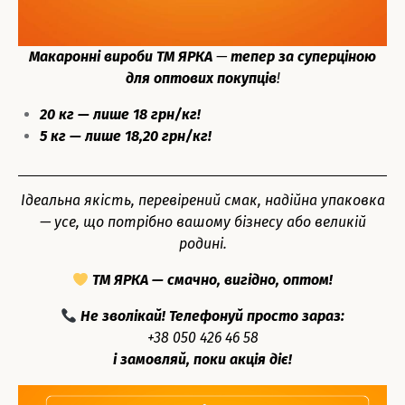
Макаронні вироби ТМ ЯРКА
—
тепер
за суперціною
для оптових покупців
!
20 кг — лише 18 грн/кг!
5 кг — лише 18,20 грн/кг!
Ідеальна якість, перевірений смак, надійна упаковка
— усе, що потрібно вашому бізнесу або великій
родині.
ТМ ЯРКА — смачно, вигідно, оптом!
Не зволікай! Телефонуй просто зараз:
+38 050 426 46 58
і замовляй, поки акція діє!