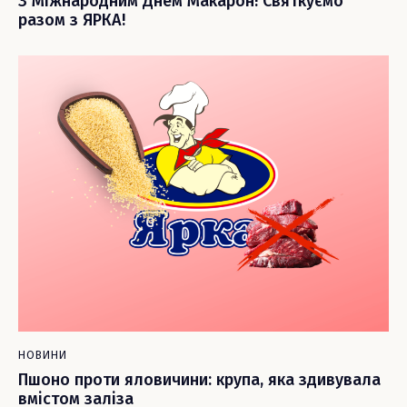
З Міжнародним Днем Макарон! Святкуємо
разом з ЯРКА!
НОВИНИ
Пшоно проти яловичини: крупа, яка здивувала
вмістом заліза